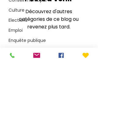
Conseil municipal
Culture
Découvrez d'autres
catégories de ce blog ou
Elections
revenez plus tard.
Emploi
Enquête publique
Environnement
Jeunesse
Mairie de Le Porge
Médullienne CdC
1 place Saint-Seurin - CS40002 - 33680 Le Porge
T.
05 56 26 50 15
Plage
accueil@mairie-leporge.fr
Santé
Sécurité
Depuis le 28 juillet 2026 : 9h-18h non-stop
Services publics
Mentions légales
Politique de confidentialité
Sport
Arobaz conception
Travaux