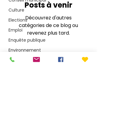
Conseil municipal
Posts à venir
Culture
Découvrez d'autres
Elections
catégories de ce blog ou
Emploi
revenez plus tard.
Enquête publique
Environnement
Jeunesse
Médullienne CdC
Mairie de Le Porge
1 place Saint-Seurin - CS40002 - 33680 Le Porge
Plage
T.
05 56 26 50 15
accueil@mairie-leporge.fr
Santé
Sécurité
Depuis le 28 juillet 2026 : 9h-18h non-stop
Services publics
Mentions légales
Sport
Politique de confidentialité
Travaux
Arobaz conception