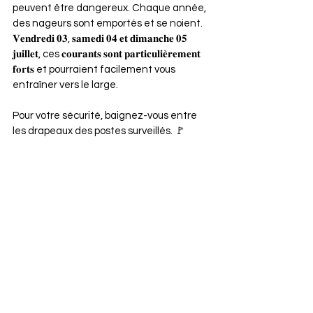
peuvent être dangereux. Chaque année, 
des nageurs sont emportés et se noient. 
𝐕𝐞𝐧𝐝𝐫𝐞𝐝𝐢 𝟎𝟑, 𝐬𝐚𝐦𝐞𝐝𝐢 𝟎𝟒 𝐞𝐭 𝐝𝐢𝐦𝐚𝐧𝐜𝐡𝐞 𝟎𝟓 
𝐣𝐮𝐢𝐥𝐥𝐞𝐭, ces 𝐜𝐨𝐮𝐫𝐚𝐧𝐭𝐬 𝐬𝐨𝐧𝐭 𝐩𝐚𝐫𝐭𝐢𝐜𝐮𝐥𝐢𝐞̀𝐫𝐞𝐦𝐞𝐧𝐭 
𝐟𝐨𝐫𝐭𝐬 et pourraient facilement vous 
entraîner vers le large.
Pour votre sécurité, baignez-vous entre 
les drapeaux des postes surveillés. 🚩