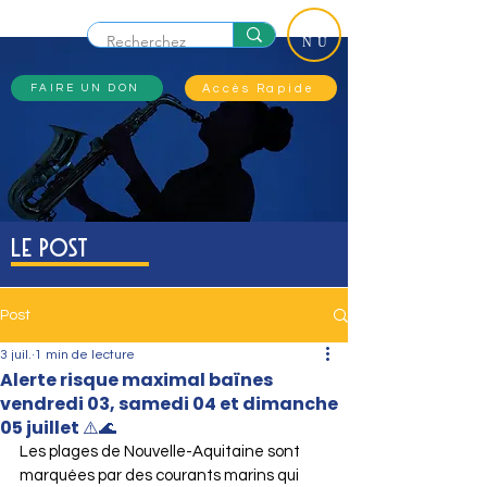
ME
NU
Accès Rapide
FAIRE UN DON
Le Post
Post
3 juil.
1 min de lecture
Alerte risque maximal baïnes
vendredi 03, samedi 04 et dimanche
05 juillet ⚠️🌊
Les plages de Nouvelle-Aquitaine sont 
marquées par des courants marins qui 