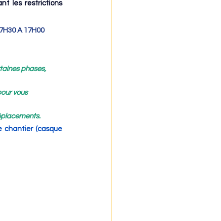
t les restrictions 
 07H30 A 17H00
taines phases, 
pour vous 
déplacements.
 chantier (casque 