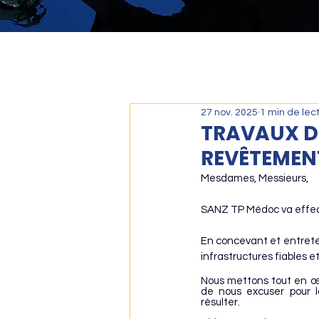
27 nov. 2025
1 min de lec
TRAVAUX D'
REVÊTEMEN
Mesdames, Messieurs,
SANZ TP Médoc va effec
En concevant et entretena
infrastructures fiables et
Nous mettons tout en œuv
de nous excuser pour l
résulter.
e
s