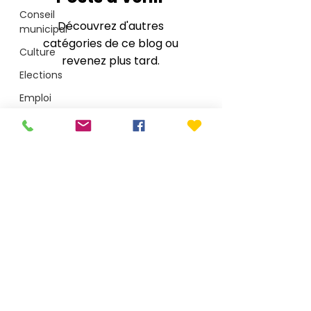
Conseil
Découvrez d'autres
municipal
catégories de ce blog ou
Culture
revenez plus tard.
Elections
Emploi
Enquête
publique
Mairie de Le Porge
Environnement
1 place Saint-Seurin - CS40002 - 33680 Le Porge
T.
05 56 26 50 15
Jeunesse
accueil@mairie-leporge.fr
Médullienne
CdC
Depuis le 28 juillet 2026 : 9h-18h non-stop
Plage
Mentions légales
Santé
Politique de confidentialité
Arobaz conception
Sécurité
Services