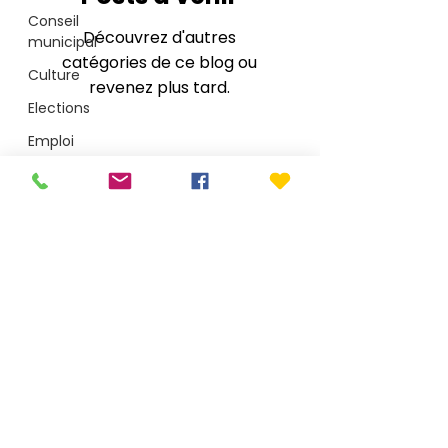
Conseil
Découvrez d'autres
municipal
catégories de ce blog ou
Culture
revenez plus tard.
Elections
Emploi
Enquête
publique
Mairie de Le Porge
Environnement
1 place Saint-Seurin - CS40002 - 33680 Le Porge
T.
05 56 26 50 15
Jeunesse
accueil@mairie-leporge.fr
Médullienne
CdC
Depuis le 28 juillet 2026 : 9h-18h non-stop
Plage
Mentions légales
Santé
Politique de confidentialité
Arobaz conception
Sécurité
Services