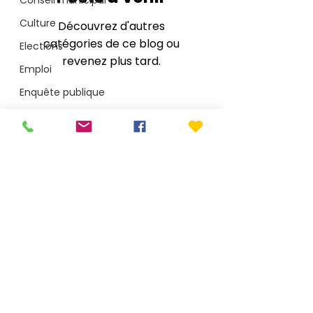
Conseil municipal
Culture
Découvrez d'autres
catégories de ce blog ou
Elections
revenez plus tard.
Emploi
Enquête publique
Environnement
Jeunesse
Mairie de Le Porge
Médullienne CdC
1 place Saint-Seurin - CS40002 - 33680 Le Porge
T.
05 56 26 50 15
Plage
accueil@mairie-leporge.fr
Santé
Sécurité
Depuis le 28 juillet 2026 : 9h-18h non-stop
Services publics
Mentions légales
Politique de confidentialité
Sport
Arobaz conception
Travaux