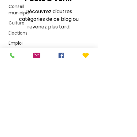
Conseil
Découvrez d'autres
municipal
catégories de ce blog ou
Culture
revenez plus tard.
Elections
Emploi
Enquête
publique
Mairie de Le Porge
Environnement
1 place Saint-Seurin - CS40002 - 33680 Le Porge
T.
05 56 26 50 15
Jeunesse
accueil@mairie-leporge.fr
Médullienne
CdC
Depuis le 28 juillet 2026 : 9h-18h non-stop
Plage
Mentions légales
Santé
Politique de confidentialité
Arobaz conception
Sécurité
Services