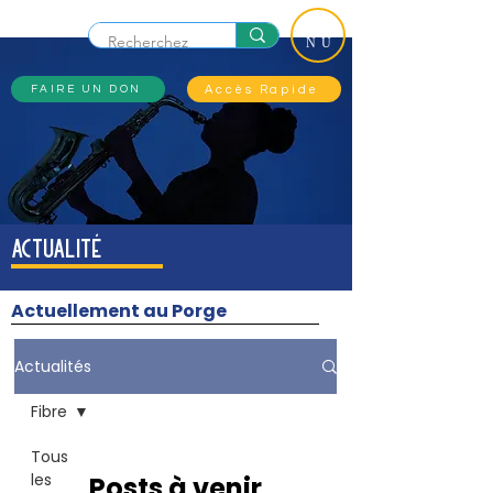
ME
NU
Accès Rapide
FAIRE UN DON
actualité
Actuellement au Porge
Actualités
Fibre
Tous
les
Posts à venir