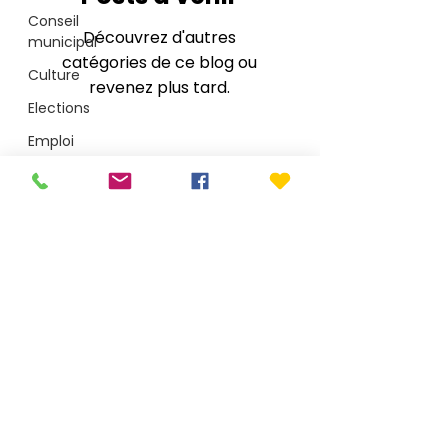
Conseil
Découvrez d'autres
municipal
catégories de ce blog ou
Culture
revenez plus tard.
Elections
Emploi
Enquête
publique
Mairie de Le Porge
Environnement
1 place Saint-Seurin - CS40002 - 33680 Le Porge
T.
05 56 26 50 15
Jeunesse
accueil@mairie-leporge.fr
Médullienne
CdC
Depuis le 28 juillet 2026 : 9h-18h non-stop
Plage
Mentions légales
Santé
Politique de confidentialité
Arobaz conception
Sécurité
Services