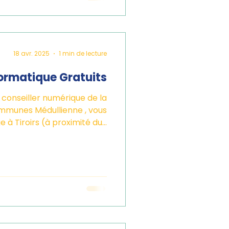
18 avr. 2025
1 min de lecture
formatique Gratuits
, conseiller numérique de la
unes Médullienne , vous
accueille à la Grange à Tiroirs (à proximité du...