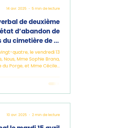
14 avr. 2025
5 min de lecture
verbal de deuxième
’état d’abandon de
 du cimetière de la
 du Porge (33680)
vingt-quatre, le vendredi 13
s, Nous, Mme Sophie Brana,
du Porge, et Mme Cécile...
10 avr. 2025
2 min de lecture