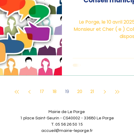
Conseil municip
Le Porge, le 10 avril 2025 CONVOCATION Madame ,
Monsieur et Cher ( e ) Collègue , Confo
dispos
17
18
19
20
21
Mairie de Le Porge
1 place Saint-Seurin - CS40002 - 33680 Le Porge
T. 05 56 26 50 15
accueil@mairie-leporge.fr