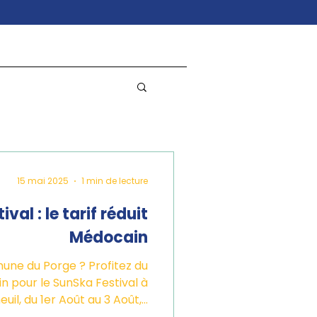
15 mai 2025
1 min de lecture
val : le tarif réduit
Médocain
une du Porge ? Profitez du
in pour le SunSka Festival à
uil, du 1er Août au 3 Août,...