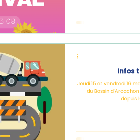
Infos 
Jeudi 15 et vendredi 16 m
du Bassin d'Arcachon 
depuis l