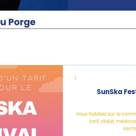
u Porge
SunSka Festi
Vous habitez sur la comm
tarif réduit médoca
Verthe