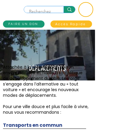
ME
NU
Accès Rapide
FAIRE UN DON
Attachée à la préservation de son
DÉPLACEMENTS
environnement et fidèle à sa politique
de
développement durable
, Le Porge
s’engage dans l’alternative au « tout
voiture » et encourage les nouveaux
modes de déplacements.
Pour une ville douce et plus facile à vivre,
nous vous recommandons :
Transports en commun