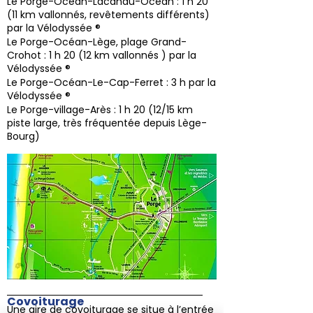
Le Porge-Océan-Lacanau-Océan : 1 h 20
(11 km vallonnés, revêtements différents)
par la Vélodyssée ®
Le Porge-Océan-Lège, plage Grand-
Crohot : 1 h 20 (12 km vallonnés ) par la
Vélodyssée ®
Le Porge-Océan-Le-Cap-Ferret : 3 h par la
Vélodyssée ®
Le Porge-village-Arès : 1 h 20 (12/15 km
piste large, très fréquentée depuis Lège-
Bourg)
Covoiturage
Une aire de covoiturage se situe à l’entrée