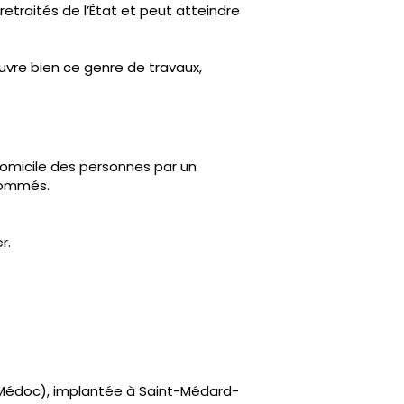
etraités de l’État et peut atteindre
ouvre bien ce genre de travaux,
 domicile des personnes par un
nsommés.
r.
t Médoc), implantée à Saint-Médard-