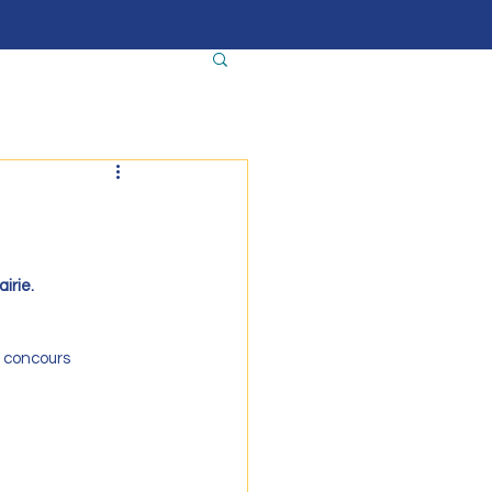
irie.
n concours 