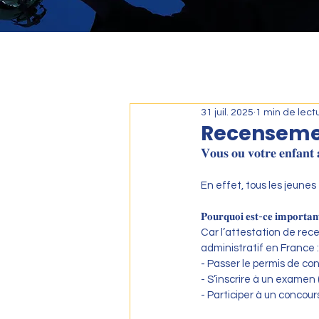
31 juil. 2025
1 min de lect
Recensem
𝐕𝐨𝐮𝐬 𝐨𝐮 𝐯𝐨𝐭𝐫𝐞 𝐞𝐧𝐟𝐚𝐧𝐭 
En effet, tous les jeunes
𝐏𝐨𝐮𝐫𝐪𝐮𝐨𝐢 𝐞𝐬𝐭-𝐜𝐞 𝐢𝐦𝐩𝐨𝐫𝐭𝐚
Car l’attestation de rec
administratif en France :
- Passer le permis de co
- S’inscrire à un examen 
- Participer à un concour